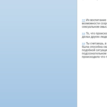
>>
Их воспитание 
возможности созр
сексуальном смыс
>>
То, что происхо
делах других люде
>>
Ты считаешь, в 
была способна ска
подобной ситуаци
подсознательном
происходило что-