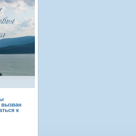
бы
м вызван
аться к