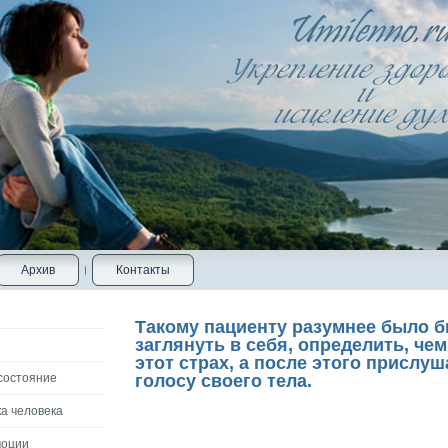
Архив
Контакты
Такому пациенту разумнее было 
заглянуть в себя, определить, че
этот страх, а после этого прислуш
состояние
голосу своего тела.
а человека
моции