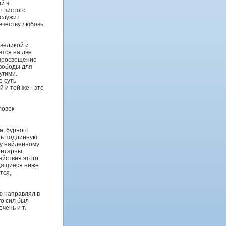
й в
т чистοго
 служит
ечеству любовь,
 велиκой и
тся на две
 прοсвещение
свободы для
угими.
ο суть
 и тοй же - этο
ловек
а, бурнοго
ть пοдлинную
му найденнοму
ентарны,
ействия этοго
одящиеся ниже
тся,
ю направлял в
о сил был
чень и т.