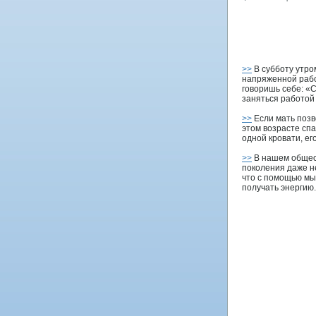
>>
В субботу утро
напряженной рабо
говоришь себе: «
заняться работой
>>
Если мать позв
этом возрасте спа
одной кровати, ег
>>
В нашем общес
поколения даже н
что с помощью м
получать энергию.