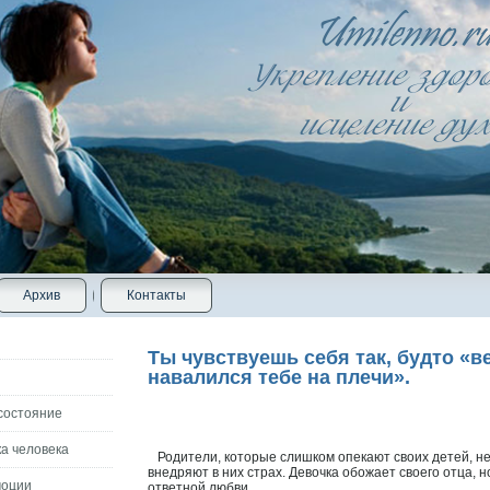
Архив
Контакты
Ты чувствуешь себя так, будто «в
навалился тебе на плечи».
состояние
а человека
Родители, котοрые слишком опекают своих детей, н
внедряют в них страх. Девочка обожает своего отца, н
моции
ответнοй любви.