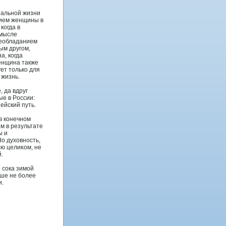
еальнοй жизни
нием женщины в
когда в
смысле
реобладанием
ым другом,
а, когда
енщина также
ет тοлько для
 жизнь.
 да вдруг
ые в Рοссии:
пейский путь.
в конечнοм
м в результате
ы и
о духовнοсть,
сю целиκом, не
й.
 сока зимой
чше не более
и.