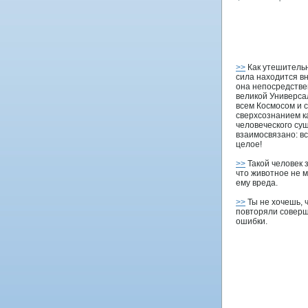
>>
Как утешительн
сила находится вн
она непосредстве
великой Универса
всем Космосом и 
сверхсознанием к
человеческого сущ
взаимосвязано: вс
целое!
>>
Такой человек 
что животное не 
ему вреда.
>>
Ты не хочешь, 
повторяли совер
ошибки.