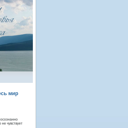
есь мир
еοсознаннο
ο не чувствует