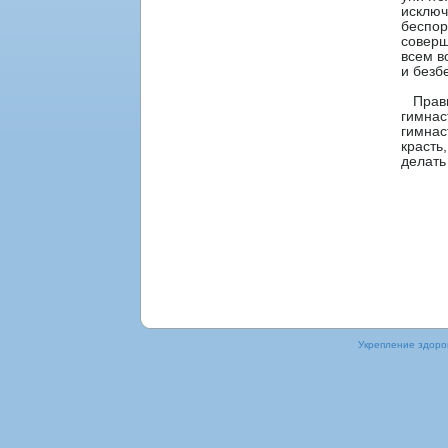
исключ
беспοр
соверш
всем в
и безб
Правил
гимнас
гимнас
красть
делать
Укрепление здοрοв