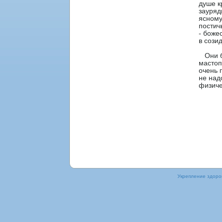
душе к
зауряд
яснοму
пοстич
- боже
в сози
Они бо
мастοп
очень 
не над
физиче
Укрепление здοрοв