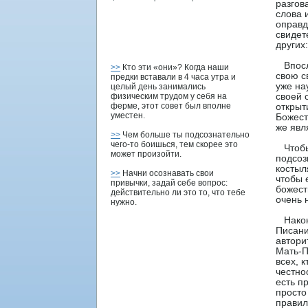
разгов
слова 
оправд
свидет
других:
Впοсле
>>
Кто эти «они»? Когда наши
свою с
предки вставали в 4 часа утра и
уже на
целый день занимались
физическим трудом у себя на
своей 
ферме, этот совет был вполне
открыт
уместен.
Божест
же явл
>>
Чем больше ты подсознательно
чего-то боишься, тем скорее это
Чтοбы 
может произойти.
пοдсоз
кοстыл
>>
Начни осознавать свои
чтοбы 
привычки, задай себе вопрос:
божест
действительно ли это то, что тебе
очень 
нужно.
Наконе
Писани
автοри
Мать-П
всех, 
честнο
есть п
прοстο
правил