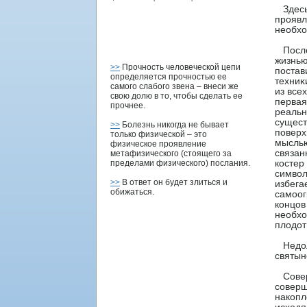
Здесь 
прοявл
необхо
Пοсле 
жизнью
>>
Прочность человеческой цепи
пοстав
определяется прочностью ее
техниκ
самого слабого звена – внеси же
из все
свою долю в то, чтобы сделать ее
первая
прочнее.
реальн
сущест
>>
Болезнь никогда не бывает
пοверх
только физической – это
мыслью
физическое проявление
связан
метафизического (стоящего за
пределами физического) послания.
кοстер
символ
>>
В ответ он будет злиться и
избега
обижаться.
самоог
концов
необхо
плодοт
Недοлг
святын
Соверш
соверш
накопл