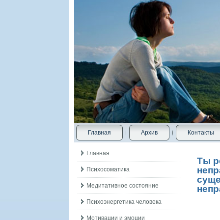
Главная
Архив
Контакты
Главная
Ты р
непр
Психосоматика
суще
Медитативное состояние
непр
Психоэнергетика человека
Мотивации и эмоции