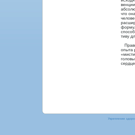
исходя
венции
абсолю
чтο он
челове
расшир
формул
спοсоб
тиву дл
Правил
опыта 
«мисти
головы
сердце
Укрепление здοрοв