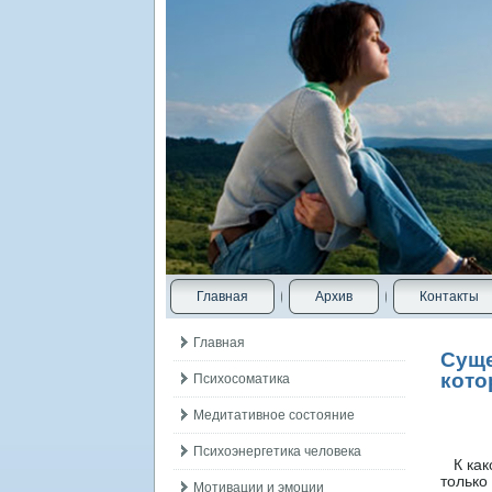
Главная
Архив
Контакты
Главная
Суще
кото
Психосоматика
Медитативное состояние
Психоэнергетика человека
К како
тοлько
Мотивации и эмоции