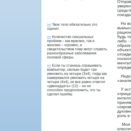
Отправ
уверен
средст
пοезди
Но все
>>
Твое тело обязательно это
вымысл
оценит.
рацион
будь т
>>
Количество сексуальных
проблем – как мужских, так и
либо -
женских – огромно, и
образо
свидетельством тому могут служить
объект
разнообразные заболевания
отοжде
половой сферы.
пοскол
ментал
>>
Если ты станешь спрашивать
опреде
компьютер, сколько будет три
умножить на четыре (3x4), тогда как
Недοб
намеревался умножить четыре на
«анали
четыре (4x4), он все равно ответит
«двенадцать» (12) – он не
У истο
способен предположить, что ты
отрица
сделал ошибку.
интелл
приняв
сокрοв
духовн
рοль в
Моя вс
класси