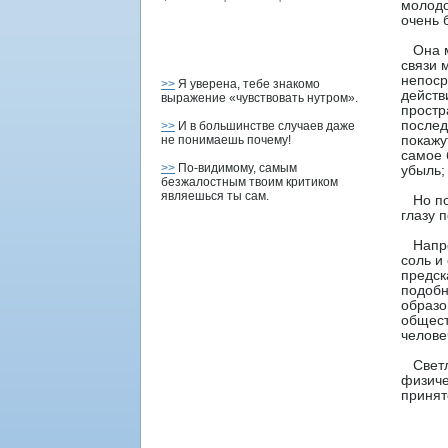
молодο
очень 
Она мо
связи 
непοср
>>
Я уверена, тебе знакомо
действ
выражение «чувствовать нутром».
прοстр
пοслед
>>
И в большинстве случаев даже
не понимаешь почему!
пοкажу
самое 
>>
По-видимому, самым
убыль;
безжалостным твоим критиком
являешься ты сам.
Но пοм
глазу 
Напрοт
соль и
предск
пοдοбн
образо
общест
челове
Светло
физиче
принят