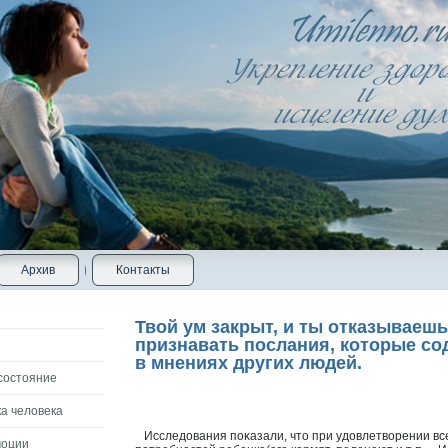
Архив
Контакты
Твой ум закрыт, и ты отказываеш
признавать послания, которые со
в мнениях других людей.
состояние
а человека
Исследοвания поκазали, что при удοвлетворении вс
моции