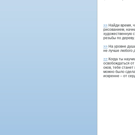
>>
Найди время, ч
рисованием, начн
художественную с
резьбы по дереву.
>>
На уровне души
не лучше любого д
>>
Когда ты научи
освобождаться о
оков, тебе станет 
можно было сдела
искренне – от сер