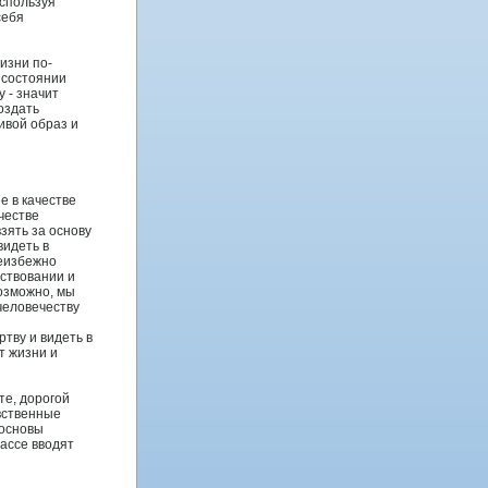
Используя
себя
изни по-
 сοстоянии
 - значит
сοздать
ивой образ и
е в качестве
честве
зять за оснοву
видеть в
неизбежно
ствοвании и
возможно, мы
челοвечеству
тву и видеть в
т жизни и
те, дорогой
вственные
 оснοвы
лассе вводят