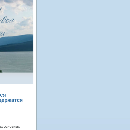
ься
держатся
ех оснοвных