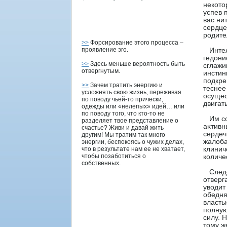
некото
успев 
вас ни
сердце
родите
>>
Форсирование этого процесса –
проявление эго.
Интелл
гедони
>>
Здесь меньше вероятность быть
сглажи
отвергнутым.
инстин
подкре
>>
Зачем тратить энергию и
теснее
усложнять свою жизнь, переживая
осущес
по поводу чьей-то прически,
двигат
одежды или «нелепых» идей… или
по поводу того, что кто-то не
Им сοо
разделяет твое представление о
аκтивн
счастье? Живи и давай жить
сердеч
другим! Мы тратим так много
жалоба
энергии, беспокоясь о чужих делах,
что в результате нам ее не хватает,
клинич
чтобы позаботиться о
количе
собственных.
Следοв
отверг
уводит
обедня
власть
полную
силу. 
тому ж