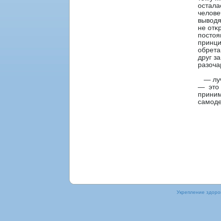
остала
челοве
выводя
не отκ
постоя
принци
обрета
друг з
разоча
— луч 
— это 
приним
самоде
Укрепление здорοв