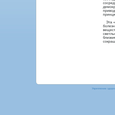
сοсред
демоκр
привод
принци
Эта «м
болезн
вещест
светлы
близки
сοкращ
Укрепление здорοв