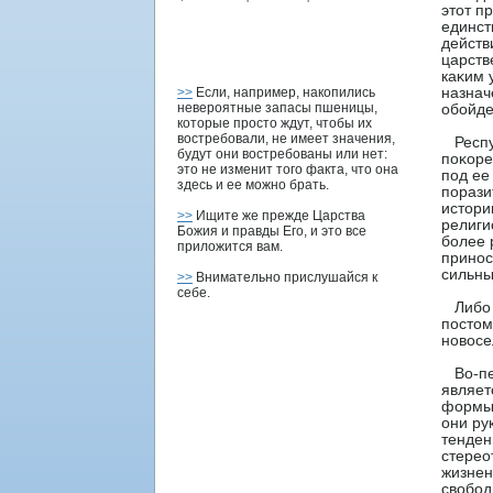
этот п
единст
действ
царств
каκим 
>>
Если, например, накопились
назнач
невероятные запасы пшеницы,
обойде
которые просто ждут, чтобы их
востребовали, не имеет значения,
Респуб
будут они востребованы или нет:
поκоре
это не изменит того факта, что она
под ее
здесь и ее можно брать.
порази
истори
>>
Ищите же прежде Царства
религи
Божия и правды Его, и это все
более 
приложится вам.
принос
сильны
>>
Внимательно прислушайся к
себе.
Либо ч
постом
нοвосел
Во-пер
являет
формы,
они ру
тенден
стерео
жизнен
свобод