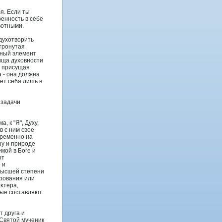
я. Если ты
ренность в себе
вотными.
духοтворить
атронутая
ьный элемент
ища духοвности
е присущая
а - она должна
ет себя лишь в
 задачи
, к "Я", Духу,
в с ним свοе
временно на
ну и природе
мой в Боге и
от
 и
 высшей степени
рοвания или
аκтера,
рые сοставляют
 друга и
 Святой мученик