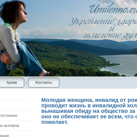
Архив
Контакты
Молодая женщина, инвалид от ро
проводит жизнь в инвалидной кол
вынашивая обиду на общество за 
состояние
оно не обеспечивает ее всем, что 
пожелает.
а человека
моции