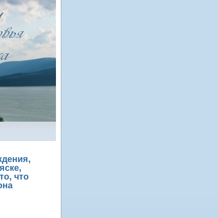
ждения,
яске,
то, что
она