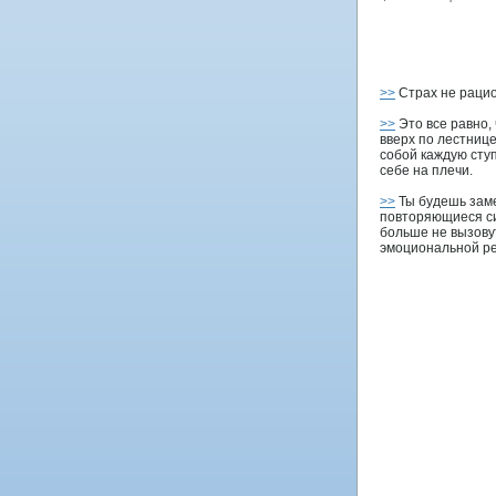
>>
Страх не рацио
>>
Это все равно,
вверх по лестнице
собой каждую ступ
себе на плечи.
>>
Ты будешь зам
повторяющиеся си
больше не вызову
эмоциональной ре