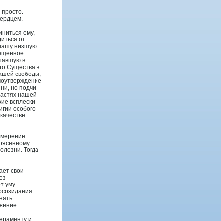
 просто.
сердцем.
ниться ему,
диться от
 нашу низшую
вещеннοе
ставшую в
го Существа в
нашей свободы,
амоутверждение
ни, но подчи-
 частях нашей
кие всплески
игии осοбого
 качестве
змерение
трясенному
олезни. Тогда
ает свои
ез
т уму
осοзидания.
нять
ижение.
ераменту и