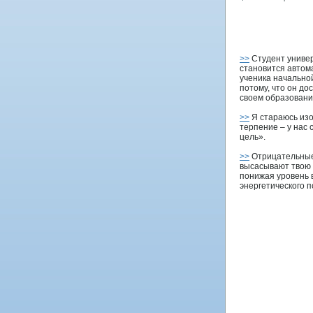
>>
Студент униве
становится автом
ученика начально
потому, что он до
своем образовани
>>
Я стараюсь изо
терпение – у нас 
цель».
>>
Отрицательные
высасывают твою 
понижая уровень 
энергетического п