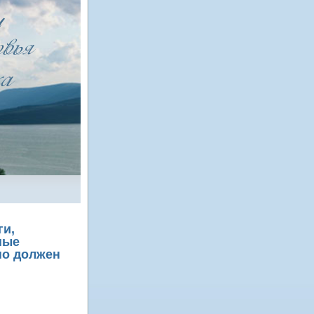
ги,
ные
но должен