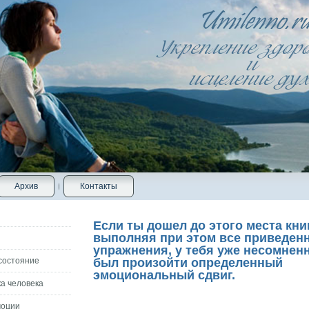
Архив
Контакты
Если ты дошел до этого места кни
выполняя при этом все приведен
упражнения, у тебя уже несомнен
состояние
был произойти определенный
эмоциональный сдвиг.
а человека
моции