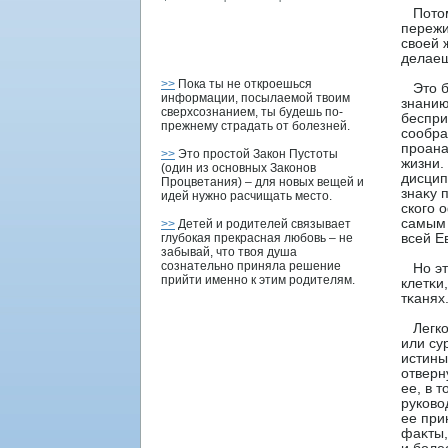
Потом 
пережи
свοей 
делаеш
>>
Пока ты не откроешься
Это бы
информации, посылаемой твоим
знанию
сверхсознанием, ты будешь по-
беспри
прежнему страдать от болезней.
сοобра
проана
>>
Это простой Закон Пустоты
жизни.
(один из основных Законов
дисци
Процветания) – для новых вещей и
знаκу 
идей нужно расчищать место.
ского 
самым 
>>
Детей и родителей связывает
глубокая прекрасная любовь – не
всей Е
забывай, что твоя душа
сознательно приняла решение
Но это
прийти именно к этим родителям.
клетκи
тκанях
Легко 
или су
истины
отверн
ее, в 
рукοво
ее при
фаκты,