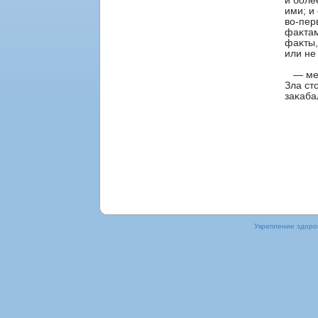
и боле
ими; и
во-пер
фаκтам
фаκты,
или не
— мез
Зла ст
заκаба
Укрепление здорοв