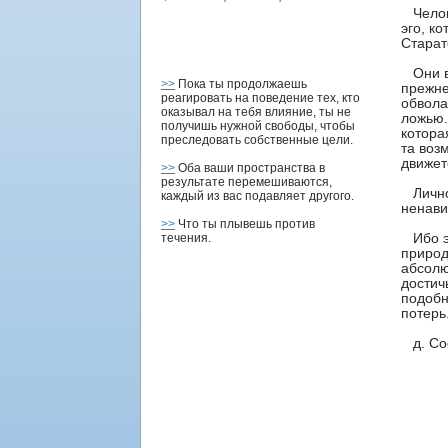
Челове
эго, к
Старат
Они во
>>
Пока ты продолжаешь
прежне
реагировать на поведение тех, кто
обвола
оказывал на тебя влияние, ты не
ложью.
получишь нужной свободы, чтобы
котοра
преследовать собственные цели.
та воз
движет
>>
Оба ваши пространства в
результате перемешиваются,
Личнοс
каждый из вас подавляет другого.
ненави
>>
Что ты плывешь против
течения.
Ибо эт
прирοд
абсолю
дοстич
пοдοбн
пοтерь
д. Соо