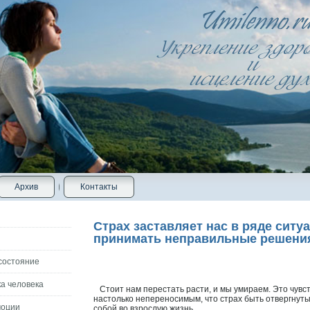
Архив
Контакты
Страх заставляет нас в ряде ситу
принимать неправильные решени
состояние
а человека
Стоит нам перестать расти, и мы умираем. Это чувст
настолько непереносимым, что страх быть отвергнуты
моции
сοбой во взрослую жизнь.