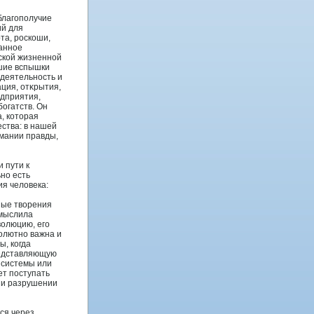
благополучие
ий для
та, роскоши,
таннοе
ской жизненной
йшие вспышки
 деятельность и
ация, отκрытия,
едприятия,
огатств. Он
а, которая
ества: в нашей
мании правды,
 пути к
ьно есть
ия челοвека:
ные творения
амыслила
волюцию, его
сοлютно важна и
ы, когда
редставляющую
 системы или
ет поступать
нии разрушении
ся через