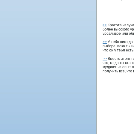
>>
Красота излуч
более высокого ур
уродливое или об
>>
У тебя никогда 
выбора, пока ты н
что он у тебя есть
>>
Вместо этого т
что, когда ты ста
мудрость и опыт 
получить все, что