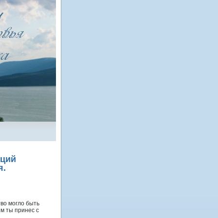
аций
я.
во могло быть
м ты принес с