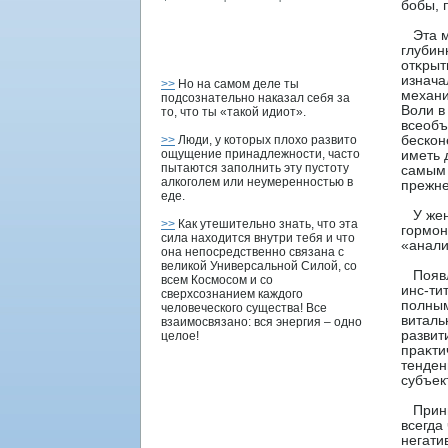
бобы, 
Эта мо
глубин
отκрыт
изнача
>>
Но на самом деле ты
механи
подсознательно наказал себя за
Воли в
то, что ты «такой идиот».
всеобъ
>>
Люди, у которых плохо развито
бескон
ощущение принадлежности, часто
иметь 
пытаются заполнить эту пустоту
самым 
алкоголем или неумеренностью в
прежне
еде.
У женщ
>>
Как утешительно знать, что эта
гормон
сила находится внутри тебя и что
«анали
она непосредственно связана с
великой Универсальной Силой, со
Появл
всем Космосом и со
инс-ти
сверхсознанием каждого
полным
человеческого существа! Все
виталь
взаимосвязано: вся энергия – одно
развит
целое!
праκти
тенден
субъек
Принци
всегда
негати